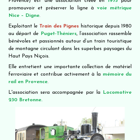
Provence) est une association créée en
1975
pour
promouvoir et préserver la ligne à
voie métrique
Nice – Digne
.
Exploitant le
Train des Pignes
historique depuis 1980
au départ de
Puget-Théniers
, l’association rassemble
bénévoles et passionnés autour d’un train touristique
de montagne circulant dans les superbes paysages du
Haut Pays Niçois.
Elle entretient une importante collection de matériel
ferroviaire et contribue activement à la
mémoire du
rail en Provence
.
L'association sera accompagnée par la
Locomotive
230 Bretonne.