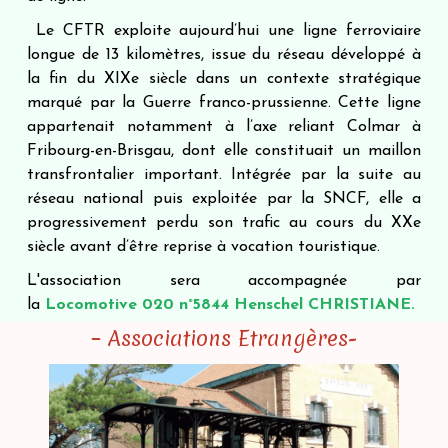
Le CFTR exploite aujourd’hui une ligne ferroviaire
longue de 13 kilomètres, issue du réseau développé à
la fin du XIXe siècle dans un contexte stratégique
marqué par la Guerre franco-prussienne. Cette ligne
appartenait notamment à l’axe reliant Colmar à
Fribourg-en-Brisgau, dont elle constituait un maillon
transfrontalier important. Intégrée par la suite au
réseau national puis exploitée par la SNCF, elle a
progressivement perdu son trafic au cours du XXe
siècle avant d’être reprise à vocation touristique.
L'association sera accompagnée par
la
Locomotive
020 n°5844 Henschel CHRISTIANE.
– Associations Etrangères-