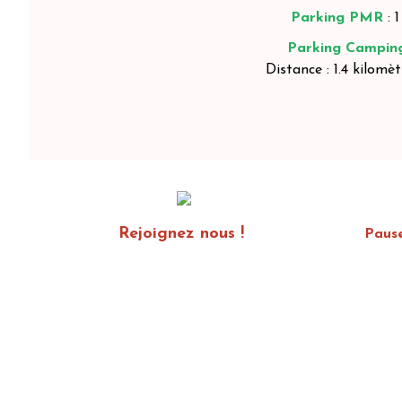
Parking PMR
: 
Parking Campin
Distance : 1.4 kilomè
Rejoignez nous !
Paus