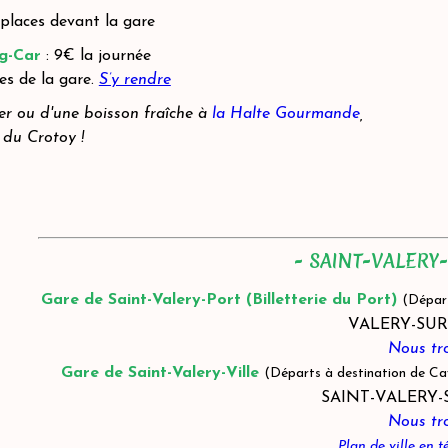
 places devant la gare
g-Car
: 9€ la journée
es de la gare.
S’y rendre
ter ou d'une boisson fraîche à
la Halte Gourmande
,
 du Crotoy !
- SAINT-VALERY
Gare de Saint-Valery-Port (Billetterie du Port)
(Départ
VALERY-SU
Nous tr
Gare de Saint-Valery-Ville
(Départs à destination de C
SAINT-VALERY
Nous tr
Plan de ville en 