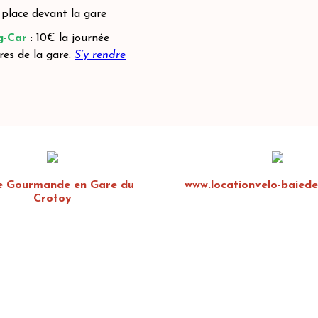
1 place devant la gare
g-Car
: 10€ la journée
tres de la gare.
S’y rendre
e Gourmande en Gare du
www.locationvelo-baied
Crotoy