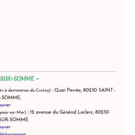
-SUR-SOMME -
: Quai Perrée, 80230 SAINT-
s à destination du Crotoy)
R-SOMME.
ouver
:
12 avenue du Général Leclerc, 80230
ayeux-sur-Mer)
-SUR-SOMME.
ouver
téléchargement