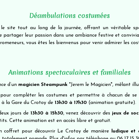
Déambulations costumées
e site tout au long de la journée, offrant un véritable s
 de partager leur passion dans une ambiance festive et convivia
promeneurs, vous êtes les bienvenus pour venir admirer les c
Animations spectaculaires et familiales
nce d’un
magicien Steampunk
"Jerem le Magicien", mêlant illu
our compléter les costumes et permettre à chacun de se gli
e à la Gare du Crotoy de
13h30 à 17h30
(animation gratuite).
 deux jours de
13h30 à 15h30
, venez découvrir des
jeux de soc
its. Cette animation est en accès libre et gratuit.
 coffret pour découvrir Le Crotoy de manière
ludique et
st totalement nomade. Plus d'infos par téléphone au 06 17 15 