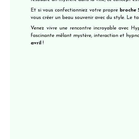
Et si vous confectionniez votre propre
broche
vous créer un beau souvenir avec du style. Le tar
Venez vivre une rencontre incroyable avec Hy
fascinante mêlant mystère, interaction et hypn
avril
!