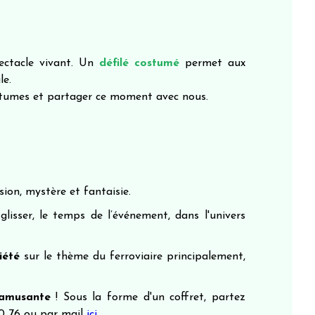
pectacle vivant. Un
défilé costumé
permet aux
le.
ostumes et partager ce moment avec nous.
sion, mystère et fantaisie.
sser, le temps de l’événement, dans l'univers
iété
sur le thème du ferroviaire principalement,
 amusante
! Sous la forme d'un coffret, partez
30 76 ou par mail
ici
.