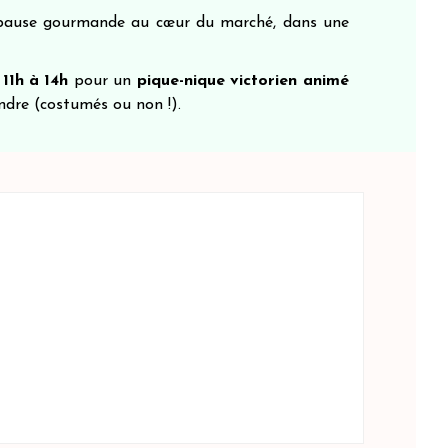
 pause gourmande au cœur du marché, dans une
e
11h à 14h
pour un
pique-nique victorien animé
indre (costumés ou non !).